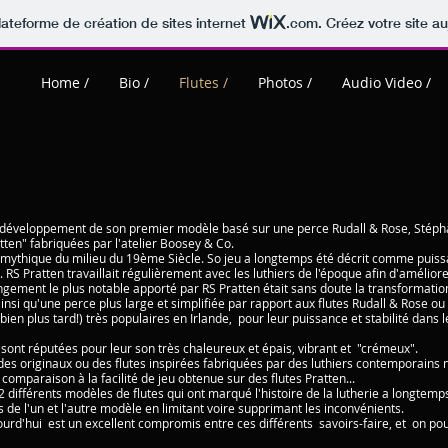
lateforme de création de sites internet
.com
. Créez votre site au
Home /
Bio /
Flutes /
Photos /
Audio Video /
e développement de son premier modèle basé sur une perce Rudall & Rose, Stéphan
atten" fabriquées par l'atelier Boosey & Co.
e mythique du milieu du 19ème Siècle. So jeu a longtemps été décrit comme puiss
S Pratten travaillait régulièrement avec les luthiers de l'époque afin d'améliore
ngement le plus notable apporté par RS Pratten était sans doute la transformatio
nsi qu'une perce plus large et simplifiée par rapport aux flutes Rudall & Rose ou
bien plus tard!) très populaires en Irlande, pour leur puissance et stabilité dans l
 sont réputées pour leur son très chaleureux et épais, vibrant et "crémeux".
des originaux ou des flutes inspirées fabriquées par des luthiers contemporains n
n comparaison à la facilité de jeu obtenue sur des flutes Pratten...
différents modèles de flutes qui ont marqué l'histoire de la lutherie a longtemp
de l'un et l'autre modèle en limitant voire supprimant les inconvénients.
d'hui est un excellent compromis entre ces différents savoirs-faire, et on pour