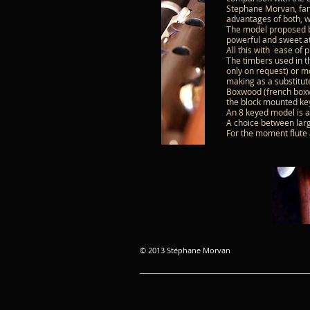
Stephane Morvan, fana
advantages of both, wh
The model proposed b
powerful and sweet at 
All this with ease of 
The timbers used in t
only on request) or 
making as a substitute
Boxwood (french boxwo
the block mounted key
An 8 keyed model is al
A choice between large
For the moment flute a
© 2013 Stéphane Morvan