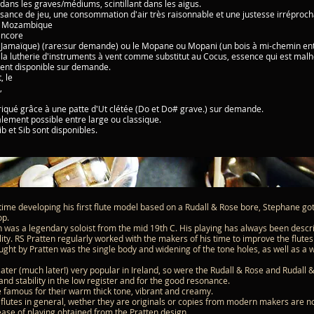
e dans les graves/médiums, scintillant dans les aigus.
sance de jeu, une consommation d'air très raisonnable et une justesse irréproch
du Mozambique
encore
 Jamaïque) (rare:sur demande) ou le Mopane ou Mopani (un bois à mi-chemin entr
s la lutherie d'instruments à vent comme substitut au Cocus, essence qui est m
lement disponible sur demande.
, le
,
iqué grâce à une patte d'Ut clétée (Do et Do# grave.) sur demande.
lement possible entre large ou classique.
b et Sib sont disponibles.
ime developing his first flute model based on a Rudall & Rose bore, Stephane got
op.
 was a legendary soloist from the mid 19th C. His playing has always been desc
lity. RS Pratten regularly worked with the makers of his time to improve the flute
ght by Pratten was the single body and widening of the tone holes, as well as a 
ater (much later!) very popular in Ireland, so were the Rudall & Rose and Rudall 
 and stability in the low register and for the good resonance.
e famous for their warm thick tone, vibrant and creamy.
 flutes in general, wether they are originals or copies from modern makers are no
ase of playing obtained from the Pratten design.