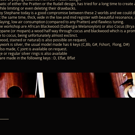
tic of either the Pratten or the Rudall design, has tried for a long time to crea
ile limiting or even deleting their drawbacks.
y Stephane today is a good compromise between these 2 worlds and we could desc
the same time, thick, wide in the low and mid register with beautiful resonance, an
playing, low air consumption (compared to any Pratten) and flawless tuning.
he workshop are African Blackwood (Dalbergia Melanoxylon) or also Cocus (Brya 
mopane (or mopani) a wood half way through cocus and blackwood which is a pr
 to cocus, being unfortunately almost exctinct.
od, stained or natural) is also possible on request.
work is silver, the usual model made has 6 keys (C,Bb, G#, Fshort, Flong, D#)
so made, C joint is available on request.
 or regular silver rings is also available
re made in the following keys : D, Eflat, Bflat