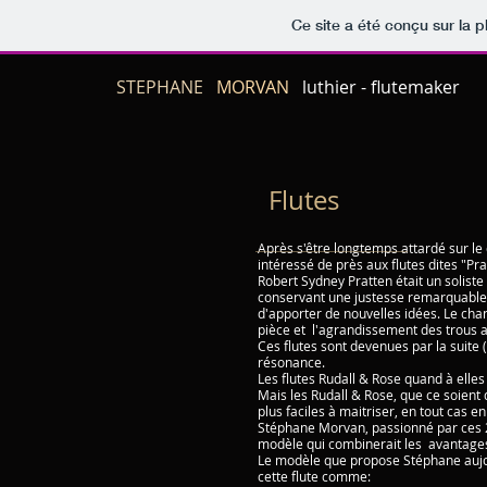
Ce site a été conçu sur la p
STEPHANE
MORVAN
luthier - flutemaker
Flutes
Après s'être longtemps attardé sur l
intéressé de près aux flutes dites "Pr
Robert Sydney Pratten était un solist
conservant une justesse remarquable. R
d'apporter de nouvelles idées. Le cha
pièce et l'agrandissement des trous ai
Ces flutes sont devenues par la suite (
résonance.
Les flutes Rudall & Rose quand à elles
Mais les Rudall & Rose, que ce soient 
plus faciles à maitriser, en tout cas e
Stéphane Morvan, passionné par ces 2 
modèle qui combinerait les avantages 
Le modèle que propose Stéphane aujour
cette flute comme: