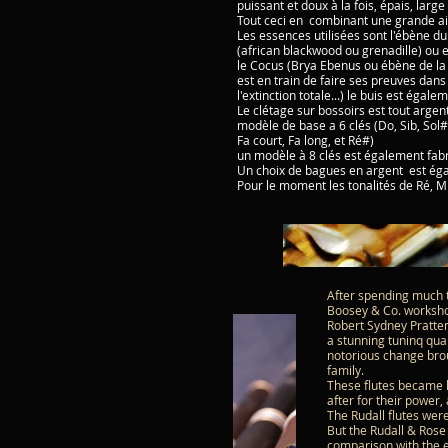
puissant et doux à la fois, épais, larg
Tout ceci en combinant une grande ai
Les essences utilisées sont l'ébène 
(african blackwood ou grenadille) ou 
le Cocus (Brya Ebenus ou ébène de la
est en train de faire ses preuves dan
l'extinction totale...) le buis est éga
Le clétage sur bossoirs est tout argent
modèle de base a 6 clés (Do, Sib, Sol#
Fa court, Fa long, et Ré#)
un modèle à 8 clés est également fabr
Un choix de bagues en argent est éga
Pour le moment les tonalités de Ré, Mi
After spending much t
Boosey & Co. worksh
Robert Sydney Pratten
a stunning tuninq qua
notorious change brou
family.
These flutes became l
after for their power,
The Rudall flutes wer
But the Rudall & Rose
comparison with the e