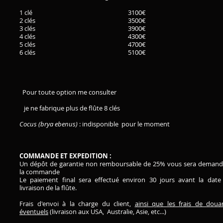
1 clé 3100€
2 clés 3500€
3 clés 3900€
4 clés 4300€
5 clés 4700€
6 clés 5100€
Pour toute option me consulter
je ne fabrique plus de flûte 8 clés
Cocus (brya ebenus)
: indisponible pour le moment
COMMANDE ET EXPEDITION :
Un dépôt de garantie non remboursable de 25% vous sera demand
la commande
Le paiement final sera effectué environ 30 jours avant la date
livraison de la flûte.
Frais d'envoi à la charge du client,
ainsi que les frais de doua
éventuels
(livraison aux USA, Australie, Asie, etc...)