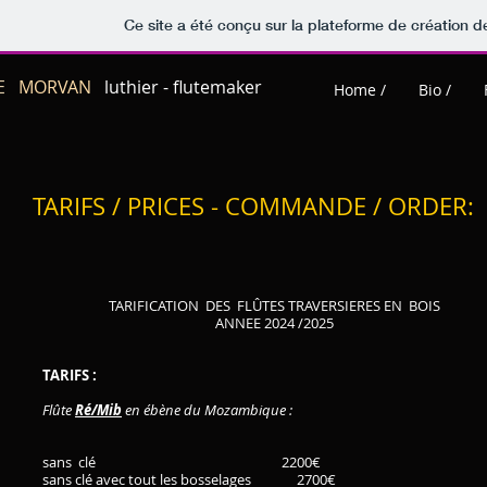
Ce site a été conçu sur la plateforme de création de
E
MORVAN
luthier - flutemaker
Home /
Bio /
TARIFS / PRICES - COMMANDE / ORDER:
TARIFICATION DES FLÛTES TRAVERSIERES EN BOIS
ANNEE 2024 /2025
TARIFS :
Flûte
Ré/Mib
en ébène du Mozambique :
sans clé 2200€
sans clé avec tout les bosselages 2700€